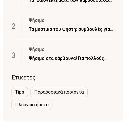
Τα πλεονεκτήματα των παραδοσιακών
ξυλοκάρβουνων
Ψήσιμο
Τα μυστικά του ψήστη: συμβουλές για
πετυχημένο και απολαυστικό BBQ κάθε
φορά που ψήνετε
Ψήσιμο
Ψήσιμο στα κάρβουνα! Για πολλούς
είναι πρόκληση.. για άλλους απλά
απόλαυση
Ετικέτες
Tips
Παραδοσιακά προϊόντα
Πλεονεκτήματα