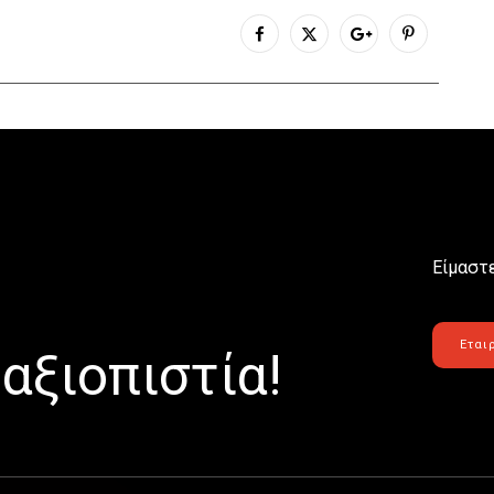
Είμαστε
Εται
αξιοπιστία!