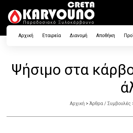
Αρχική
Εταιρεία
Διανομή
Αποθήκη
Προ
Ψήσιμο στα κάρβου
ά
Αρχική
>
Άρθρα / Συμβουλές