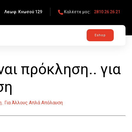
:
Λεωφ. Κνωσού 129
Καλέστε μας:
2810 26 26 21
Instagram
Eshop
ναι πρόκληση.. για
ση
.. Για Άλλους Απλά Απόλαυση