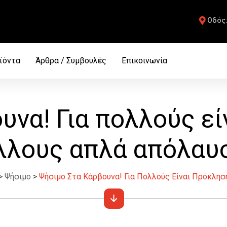
Οδός
Facebook
ϊόντα
Άρθρα / Συμβουλές
Επικοινωνία
να! Για πολλούς εί
λλους απλά απόλαυ
>
Ψήσιμο
>
Ψήσιμο Στα Κάρβουνα! Για Πολλούς Είναι Πρόκληση