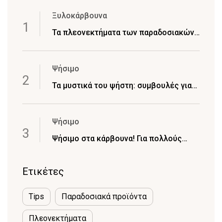
Ξυλοκάρβουνα
Τα πλεονεκτήματα των παραδοσιακών
ξυλοκάρβουνων
Ψήσιμο
Τα μυστικά του ψήστη: συμβουλές για
πετυχημένο και απολαυστικό BBQ κάθε
φορά που ψήνετε
Ψήσιμο
Ψήσιμο στα κάρβουνα! Για πολλούς
είναι πρόκληση.. για άλλους απλά
απόλαυση
Ετικέτες
Tips
Παραδοσιακά προϊόντα
Πλεονεκτήματα