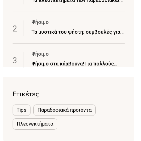
Τα πλεονεκτήματα των παραδοσιακών
ξυλοκάρβουνων
Ψήσιμο
Τα μυστικά του ψήστη: συμβουλές για
πετυχημένο και απολαυστικό BBQ κάθε
φορά που ψήνετε
Ψήσιμο
Ψήσιμο στα κάρβουνα! Για πολλούς
είναι πρόκληση.. για άλλους απλά
απόλαυση
Ετικέτες
Tips
Παραδοσιακά προϊόντα
Πλεονεκτήματα